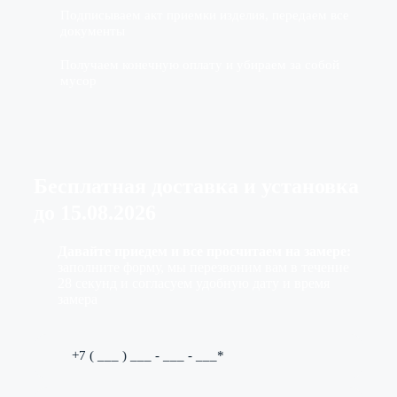
Подписываем акт приемки изделия, передаем все
документы
Получаем конечную оплату и убираем за собой
мусор
Бесплатная доставка
и установка
до
15.08.2026
Давайте приедем и все просчитаем на замере:
заполните форму, мы перезвоним вам в течение
28 секунд и согласуем удобную дату и время
замера