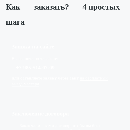
Как
заказать?
4 простых
шага
Заявка на сайте
Вы звоните по телефону:
+7
(
985
)
514-07-09
или оставляете заявку через сайт
на бесплатный
выезд мастера
Заключение договора
Заключаем с вами договор, чтобы вы были