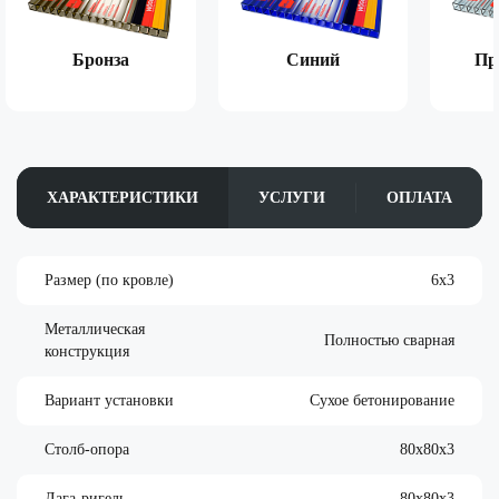
Бронза
Синий
Пр
ХАРАКТЕРИСТИКИ
УСЛУГИ
ОПЛАТА
Размер (по кровле)
6х3
Металлическая
Полностью сварная
конструкция
Вариант установки
Сухое бетонирование
Столб-опора
80х80х3
Лага-ригель
80х80х3