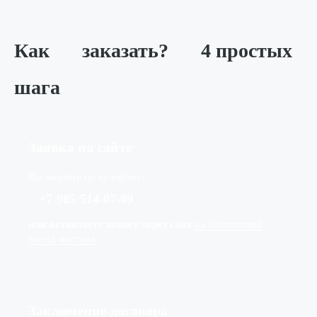
Как
заказать?
4 простых
шага
Заявка на сайте
Вы звоните по телефону:
+7
(
985
)
514-07-09
или оставляете заявку через сайт
на бесплатный
выезд мастера
Заключение договора