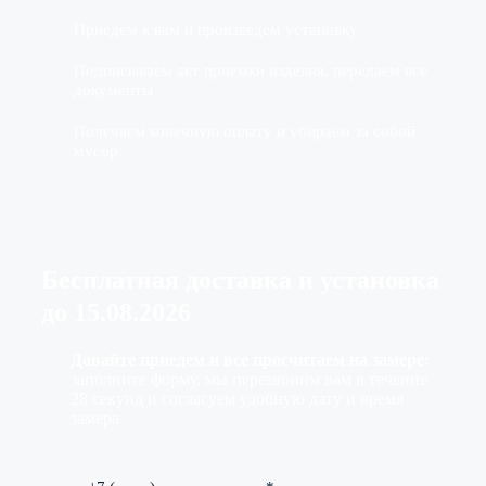
Приедем к вам и произведем установку
Подписываем акт приемки изделия, передаем все
документы
Получаем конечную оплату и убираем за собой
мусор
Бесплатная доставка
и установка
до
15.08.2026
Давайте приедем и все просчитаем на замере:
заполните форму, мы перезвоним вам в течение
28 секунд и согласуем удобную дату и время
замера