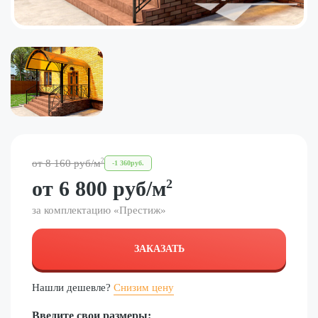
2
от
8 160
руб
/м
-
1 360
руб.
от
6 800
руб
/м
2
за комплектацию «
Престиж
»
ЗАКАЗАТЬ
Нашли дешевле?
Снизим цену
Введите свои размеры: